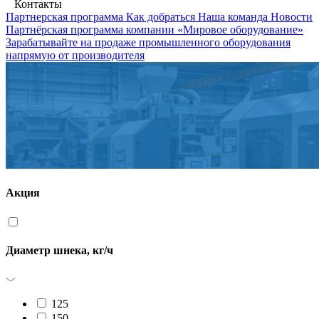
Контакты
Партнерская программа
Как добраться
Наша команда
Новости
Партнёрская программа компании «Мировое оборудование»
Зарабатывайте на продаже промышленного оборудования
напрямую от производителя
Акция
Диаметр шнека, кг/ч
125
150